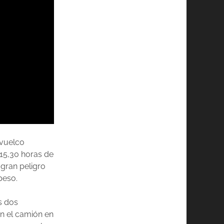
 vuelco
15,30 horas de
 gran peligro
peso.
s dos
on el camión en