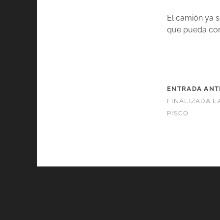
El camión ya s
que pueda cont
ENTRADA ANT
FINALIZADA L
PISCO