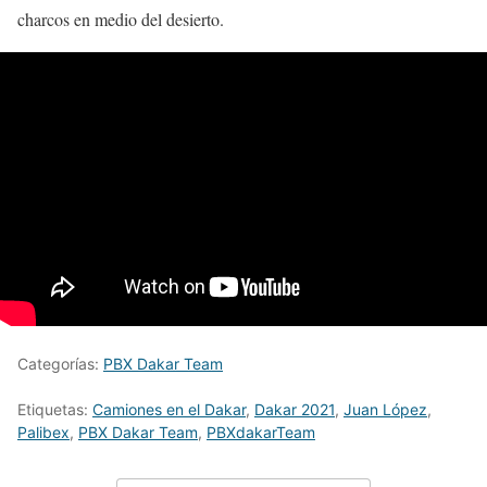
charcos en medio del desierto.
Categorías:
PBX Dakar Team
Etiquetas:
Camiones en el Dakar
,
Dakar 2021
,
Juan López
,
Palibex
,
PBX Dakar Team
,
PBXdakarTeam