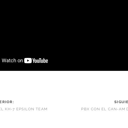
ERIOR:
SIGUI
EL KH-7 EPSILON TEAM
PBX CON EL CAN-AM 