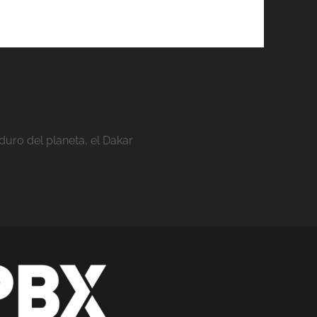
duro del planeta, el Dakar
stom_1