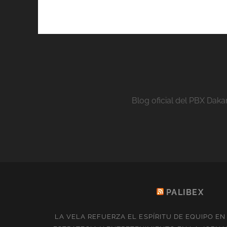
Blog oficial del PBX Daka
PALIBEX
LA VELA REFUERZA EL ESPÍRITU DE EQUIPO E