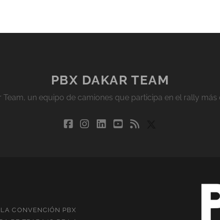
PBX DAKAR TEAM
r Team, un equipo de camiones que participa en el rally más 
facebook
instagram
linkedin
youtube
rss
social_icon_cu
N LA CONVENCIÓN PBX