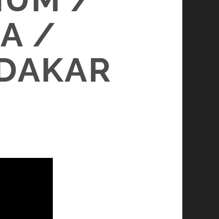
A /
 DAKAR