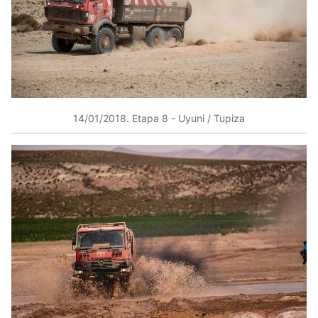
14/01/2018​. Etapa 8 ​- Uyuni / Tupiza​