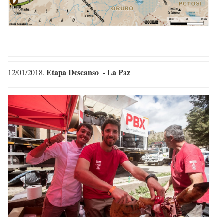
Etapa Descanso ​ ​-
​La Paz
12/01/2018​.