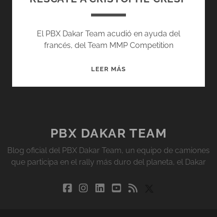
El PBX Dakar Team acudió en ayuda del
francés, del Team MMP Competition
RESCATE
LEER MÁS
A
CRISTOPHE
CRESP
PBX DAKAR TEAM
Blog oficial del PBX Dakar Team, un equipo de camiones
que participa en el rally más duro del planeta, el Dakar
facebook
instagram
linkedin
youtube
rss
social_icon_cu