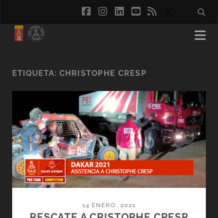
facebook
instagram
linkedin
youtube
rss
social_ico
ETIQUETA:
CHRISTOPHE CRESP
14 ENERO, 2021
RESCATE A CRISTOPHE CRESP