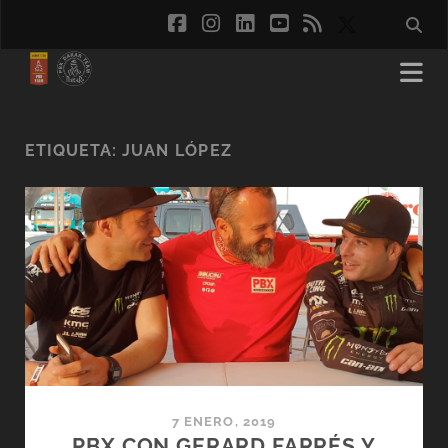
facebook
instagram
linkedin
youtube
rss
social_ico
ETIQUETA:
JUAN LÓPEZ
7 ENERO, 2019
PBX CON GERARD FARRÉS Y