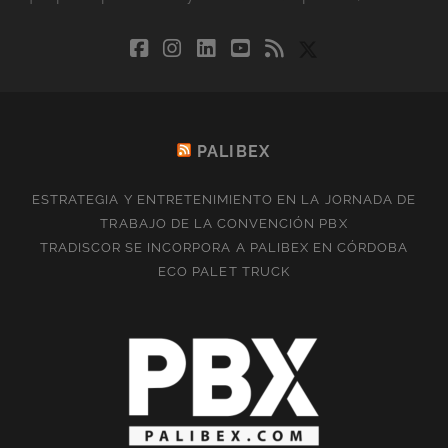
facebook
instagram
linkedin
youtube
rss
social_icon_cu
PALIBEX
ESTRATEGIA Y ENTRETENIMIENTO EN LA JORNADA DE
TRABAJO DE LA CONVENCIÓN PBX
TRADISCOR SE INCORPORA A PALIBEX EN CÓRDOBA
ECO PALET TRUCK