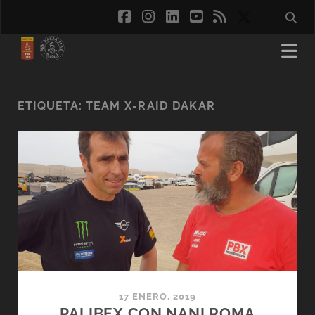
facebook
instagram
linkedin
youtube
rss
social_ico
ETIQUETA:
TEAM X-RAID DAKAR
17 ENERO, 2019
PALIBEX CON NANI ROMA