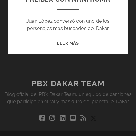
Juan López conversó con uno de los
personajes más buscados del Dakar
PALIBEX
LEER MÁS
CON
NANI
ROMA
PBX DAKAR TEAM
Blog oficial del PBX Dakar Team, un equipo de camiones
que participa en el rally más duro del planeta, el Dakar
facebook
instagram
linkedin
youtube
rss
social_icon_cu