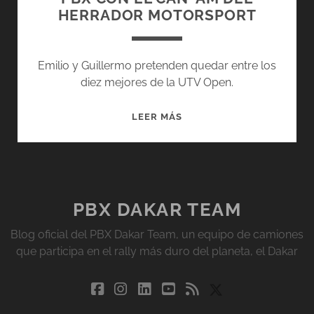
HERRADOR MOTORSPORT
Emilio y Guillermo pretenden quedar entre los
diez mejores de la UTV Open.
PBX
LEER MÁS
CON
EL
CAN-
AM
DEL
PBX DAKAR TEAM
HERRADOR
Blog oficial del PBX Dakar Team, un equipo de camiones
MOTORSPORT
que participa en el rally más duro del planeta, el Dakar
facebook
instagram
linkedin
youtube
rss
social_icon_cu