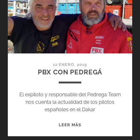
COPILOTO
DE
CAMELIA
LIPAROTI
12 ENERO, 2019
PBX CON PEDREGÁ
El expiloto y responsable del Pedrega Team
nos cuenta la actualidad de los pilotos
españoles en el Dakar
PBX
LEER MÁS
CON
PEDREGÁ