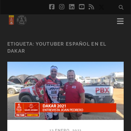
facebook
instagram
linkedin
youtube
rss
social_ico
ETIQUETA:
YOUTUBER ESPAÑOL EN EL
DAKAR
13 ENERO, 2021