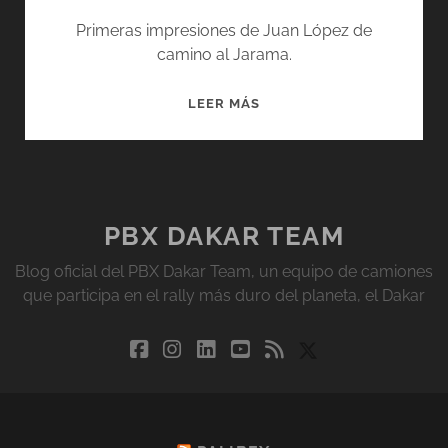
Primeras impresiones de Juan López de
camino al Jarama.
EMPIEZA
LEER MÁS
EL
PANDA
RAID
2019
PBX DAKAR TEAM
Blog oficial del PBX Dakar Team, un equipo de camiones
que participa en el rally más duro del planeta, el Dakar
facebook
instagram
linkedin
youtube
rss
social_icon_cu