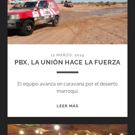
LOS
PRIMEROS
DÍAS
12 MARZO, 2019
PBX, LA UNIÓN HACE LA FUERZA
El equipo avanza en caravana por el desierto
marroquí.
PBX,
LEER MÁS
LA
UNIÓN
HACE
LA