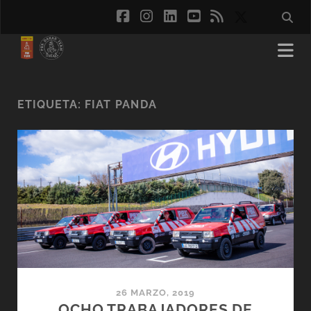
facebook
instagram
linkedin
youtube
rss
social_ico
ETIQUETA:
FIAT PANDA
26 MARZO, 2019
OCHO TRABAJADORES DE